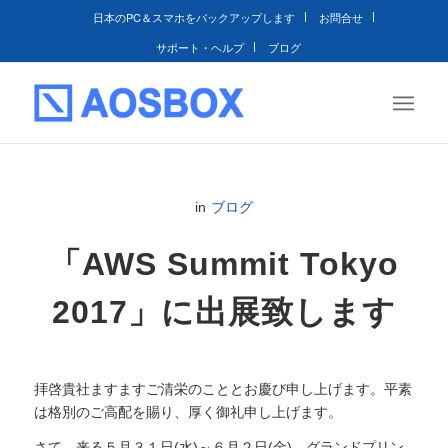
日本のPC＆スマホをバックアップします
お問合せ
サポート・ヘルプ
ブログ
in
ブログ
「AWS Summit Tokyo
2017」に出展致します
拝啓貴社ますますご清栄のこととお慶び申し上げます。平素
は格別のご高配を賜り、厚く御礼申し上げます。
さて、来る５月３１日(水)～６月２日(金)、グランドプリン