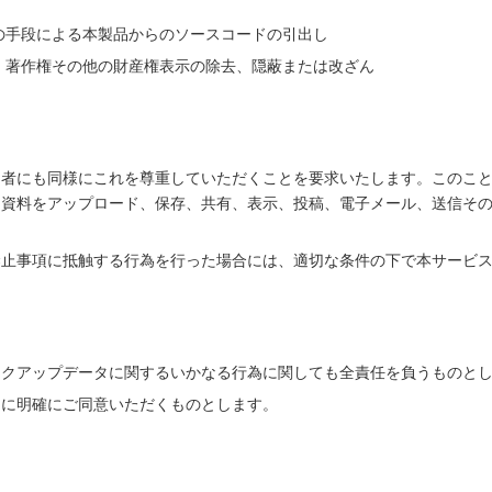
の手段による本製品からのソースコードの引出し
、著作権その他の財産権表示の除去、隠蔽または改ざん
用者にも同様にこれを尊重していただくことを要求いたします。このこ
る資料をアップロード、保存、共有、表示、投稿、電子メール、送信そ
禁止事項に抵触する行為を行った場合には、適切な条件の下で本サービ
ックアップデータに関するいかなる行為に関しても全責任を負うものと
とに明確にご同意いただくものとします。