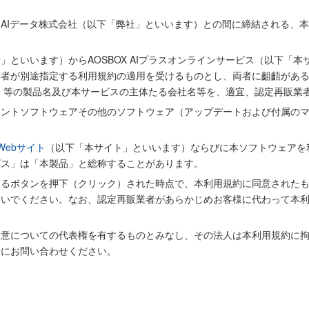
AIデータ株式会社（以下「弊社」といいます）との間に締結される、
といいます）からAOSBOX AIプラスオンラインサービス（以下「
業者が別途指定する利用規約の適用を受けるものとし、両者に齟齬があ
ラス」等の製品名及び本サービスの主体たる会社名等を、適宜、認定再販
アントソフトウェアその他のソフトウェア（アップデートおよび付属の
 Webサイト
（以下「本サイト」といいます）ならびに本ソフトウェアを
ビス」は「本製品」と総称することがあります。
するボタンを押下（クリック）された時点で、本利用規約に同意された
ないでください。なお、認定再販業者があらかじめお客様に代わって本
同意についての代表権を有するものとみなし、その法人は本利用規約に
者にお問い合わせください。