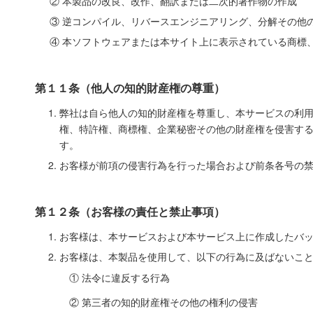
② 本製品の改良、改作、翻訳または二次的著作物の作成
③ 逆コンパイル、リバースエンジニアリング、分解その他
④ 本ソフトウェアまたは本サイト上に表示されている商標
第１１条（他人の知的財産権の尊重）
弊社は自ら他人の知的財産権を尊重し、本サービスの利
権、特許権、商標権、企業秘密その他の財産権を侵害す
す。
お客様が前項の侵害行為を行った場合および前条各号の
第１２条（お客様の責任と禁止事項）
お客様は、本サービスおよび本サービス上に作成したバ
お客様は、本製品を使用して、以下の行為に及ばないこ
① 法令に違反する行為
② 第三者の知的財産権その他の権利の侵害