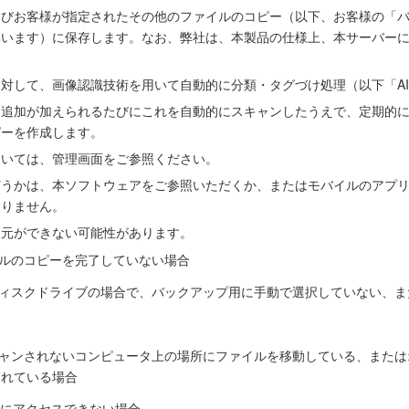
お客様が指定されたその他のファイルのコピー（以下、お客様の「バック
ー」といいます）に保存します。なお、弊社は、本製品の仕様上、本サーバ
対して、画像認識技術を用いて自動的に分類・タグづけ処理（以下「A
は追加が加えられるたびにこれを自動的にスキャンしたうえで、定期的
ピーを作成します。
ついては、管理画面をご参照ください。
どうかは、本ソフトウェアをご参照いただくか、またはモバイルのアプ
ありません。
復元ができない可能性があります。
イルのコピーを完了していない場合
ディスクドライブの場合で、バックアップ用に手動で選択していない、
キャンされないコンピュータ上の場所にファイルを移動している、また
されている場合
Sにアクセスできない場合